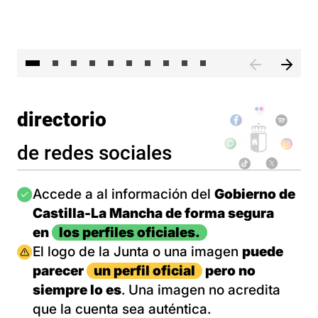
II 
directorio
de redes sociales
Imagen
Accede a al información del
Gobierno de
Castilla-La Mancha de forma segura
en
los perfiles oficiales.
Imagen
El logo de la Junta o una imagen
puede
parecer
un perfil oficial
pero no
siempre lo es
. Una imagen no acredita
que la cuenta sea auténtica.