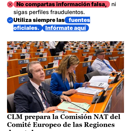
Imagen
No compartas información falsa,
ni
sigas perfiles fraudulentos.
Imagen
Utiliza siempre las
fuentes
oficiales.
Infórmate aquí
CLM prepara la Comisión NAT del
Comité Europeo de las Regiones