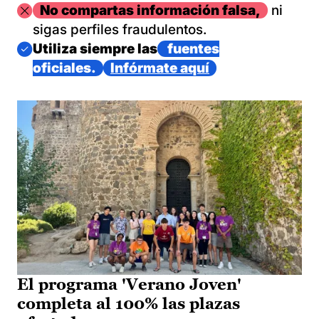
Imagen
No compartas información falsa,
ni
sigas perfiles fraudulentos.
Imagen
Utiliza siempre las
fuentes
oficiales.
Infórmate aquí
El programa 'Verano Joven'
completa al 100% las plazas