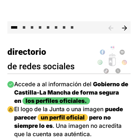
El 
directorio
de redes sociales
Imagen
Accede a al información del
Gobierno de
Castilla-La Mancha de forma segura
en
los perfiles oficiales.
Imagen
El logo de la Junta o una imagen
puede
parecer
un perfil oficial
pero no
siempre lo es
. Una imagen no acredita
que la cuenta sea auténtica.