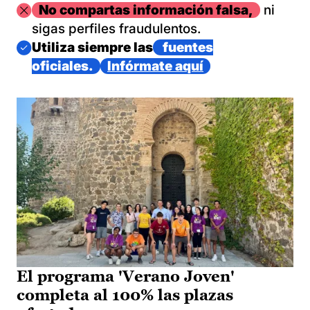
Imagen
No compartas información falsa,
ni
sigas perfiles fraudulentos.
Imagen
Utiliza siempre las
fuentes
oficiales.
Infórmate aquí
El programa 'Verano Joven'
completa al 100% las plazas