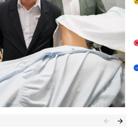
I
I
I
n de Cuenca (CESICU)