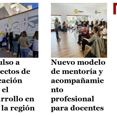
El je
lso a
Nuevo modelo
ectos de
de mentoría y
cación
acompañamie
 el
nto
rrollo en
profesional
 la región
para docentes