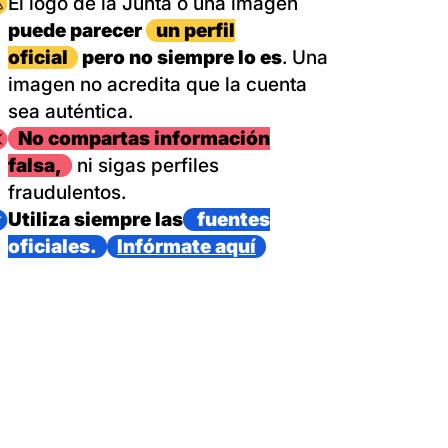
magen
El logo de la Junta o una imagen
puede parecer
un perfil
oficial
pero no siempre lo es
. Una
imagen no acredita que la cuenta
sea auténtica.
magen
No compartas información
falsa,
ni sigas perfiles
fraudulentos.
magen
Utiliza siempre las
fuentes
oficiales.
Infórmate aquí