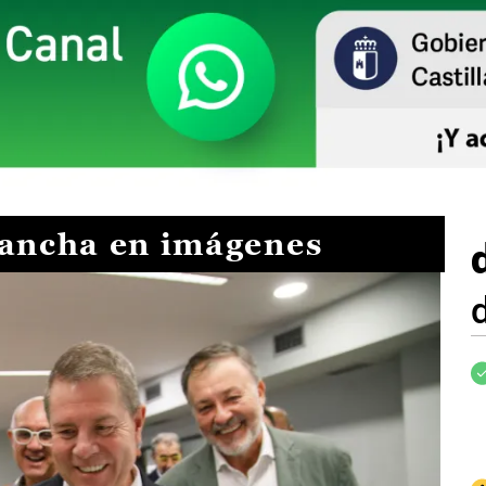
Mancha en imágenes
I