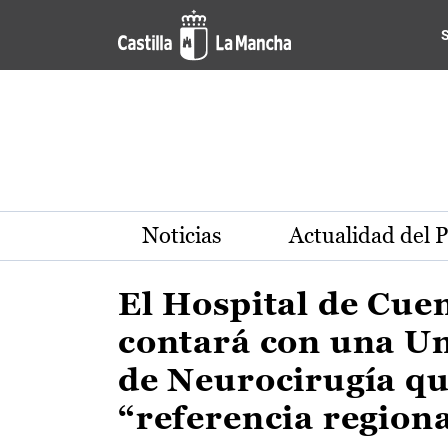
Actualidad de la región de 
Pasar al contenido principal
Noticias
Actualidad del 
El Hospital de Cue
contará con una U
de Neurocirugía qu
“referencia region