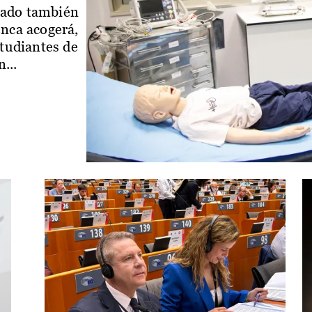
iado también
enca acogerá,
studiantes de
...