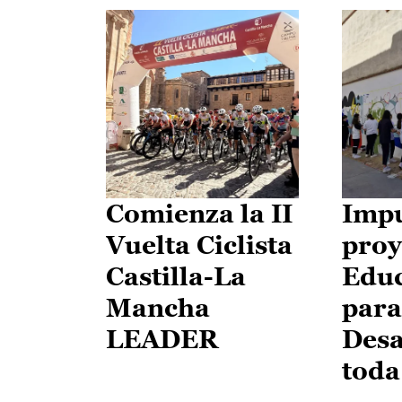
Comienza la II
Impu
Vuelta Ciclista
proy
Castilla-La
Edu
Mancha
para
LEADER
Desa
toda