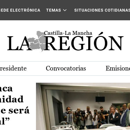
Castilla-La Mancha
SEDE ELECTRÓNICA
TEMAS
SITUACIONES COTIDIANA
Presidente
Convocatorias
Emisione
nca
nidad
e será
al”