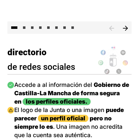
El 
directorio
de redes sociales
Imagen
Accede a al información del
Gobierno de
Castilla-La Mancha de forma segura
en
los perfiles oficiales.
Imagen
El logo de la Junta o una imagen
puede
parecer
un perfil oficial
pero no
siempre lo es
. Una imagen no acredita
que la cuenta sea auténtica.