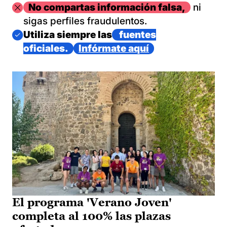
Imagen
No compartas información falsa,
ni
sigas perfiles fraudulentos.
Imagen
Utiliza siempre las
fuentes
oficiales.
Infórmate aquí
El programa 'Verano Joven'
completa al 100% las plazas