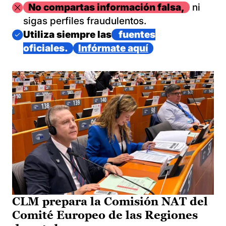
Imagen
No compartas información falsa,
ni
sigas perfiles fraudulentos.
Imagen
Utiliza siempre las
fuentes
oficiales.
Infórmate aquí
CLM prepara la Comisión NAT del
Comité Europeo de las Regiones