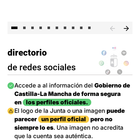
II 
directorio
de redes sociales
Imagen
Accede a al información del
Gobierno de
Castilla-La Mancha de forma segura
en
los perfiles oficiales.
Imagen
El logo de la Junta o una imagen
puede
parecer
un perfil oficial
pero no
siempre lo es
. Una imagen no acredita
que la cuenta sea auténtica.