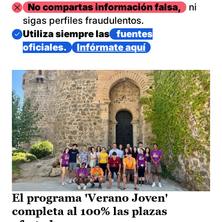
Imagen
No compartas información falsa,
ni
sigas perfiles fraudulentos.
Imagen
Utiliza siempre las
fuentes
oficiales.
Infórmate aquí
El programa 'Verano Joven'
completa al 100% las plazas