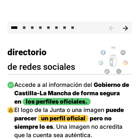
El 
directorio
de redes sociales
Imagen
Accede a al información del
Gobierno de
Castilla-La Mancha de forma segura
en
los perfiles oficiales.
Imagen
El logo de la Junta o una imagen
puede
parecer
un perfil oficial
pero no
siempre lo es
. Una imagen no acredita
que la cuenta sea auténtica.