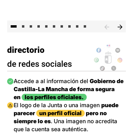
II 
directorio
de redes sociales
Imagen
Accede a al información del
Gobierno de
Castilla-La Mancha de forma segura
en
los perfiles oficiales.
Imagen
El logo de la Junta o una imagen
puede
parecer
un perfil oficial
pero no
siempre lo es
. Una imagen no acredita
que la cuenta sea auténtica.