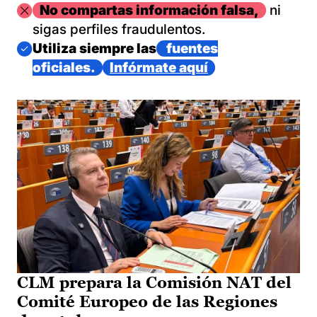
Imagen
No compartas información falsa,
ni
sigas perfiles fraudulentos.
Imagen
Utiliza siempre las
fuentes
oficiales.
Infórmate aquí
CLM prepara la Comisión NAT del
Comité Europeo de las Regiones