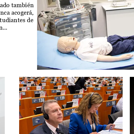
iado también
enca acogerá,
studiantes de
...