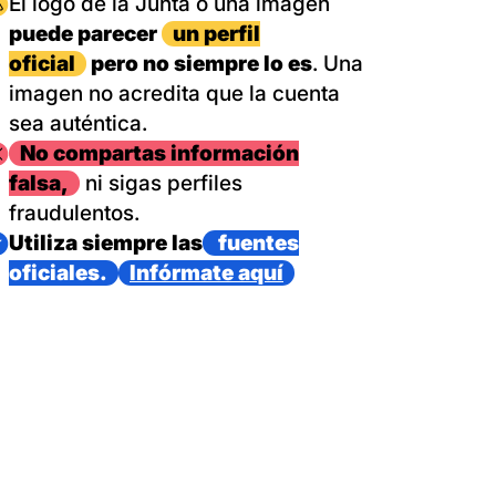
magen
El logo de la Junta o una imagen
puede parecer
un perfil
oficial
pero no siempre lo es
. Una
imagen no acredita que la cuenta
sea auténtica.
magen
No compartas información
falsa,
ni sigas perfiles
fraudulentos.
magen
Utiliza siempre las
fuentes
oficiales.
Infórmate aquí