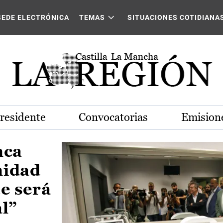
Castilla-La Mancha
SEDE ELECTRÓNICA
TEMAS
SITUACIONES COTIDIANA
Presidente
Convocatorias
Emisione
nca
nidad
e será
al”