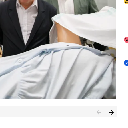
I
I
I
n de Cuenca (CESICU)