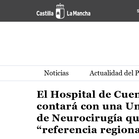
Actualidad de la región de 
Pasar al contenido principal
Noticias
Actualidad del 
El Hospital de Cue
contará con una U
de Neurocirugía qu
“referencia region