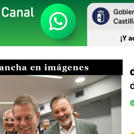
Mancha en imágenes
I