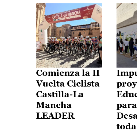
Comienza la II
Impu
Vuelta Ciclista
proy
Castilla-La
Edu
Mancha
para
LEADER
Desa
toda