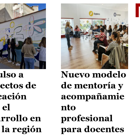
El je
lso a
Nuevo modelo
ectos de
de mentoría y
cación
acompañamie
 el
nto
rrollo en
profesional
 la región
para docentes