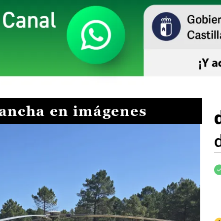
Mancha en imágenes
I