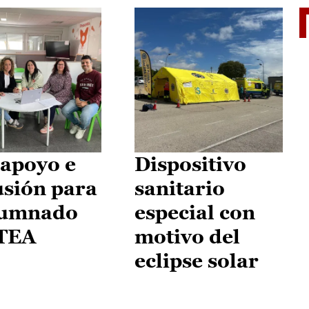
II Vu
apoyo e
Dispositivo
usión para
sanitario
lumnado
especial con
 TEA
motivo del
eclipse solar