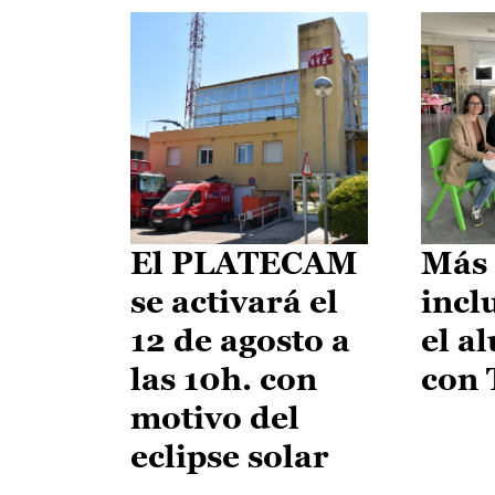
El PLATECAM
Más 
se activará el
incl
12 de agosto a
el a
las 10h. con
con
motivo del
eclipse solar