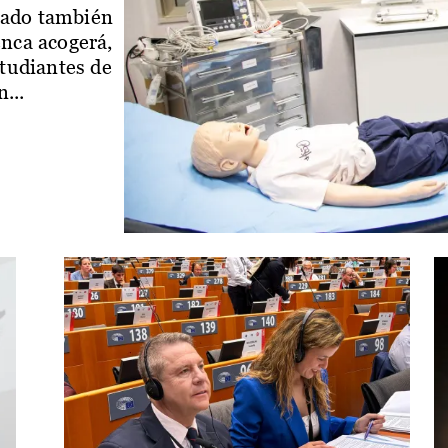
iado también
enca acogerá,
studiantes de
...