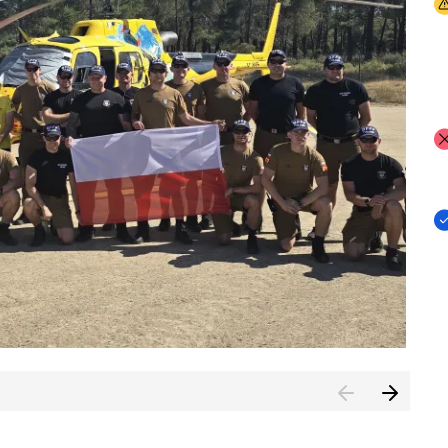
I
I
I
rcambiar por tercer año consecutivo formación y experienci