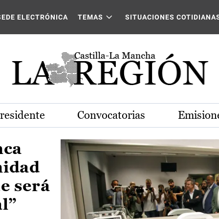
Castilla-La Mancha
SEDE ELECTRÓNICA
TEMAS
SITUACIONES COTIDIANA
Presidente
Convocatorias
Emisione
nca
nidad
e será
al”