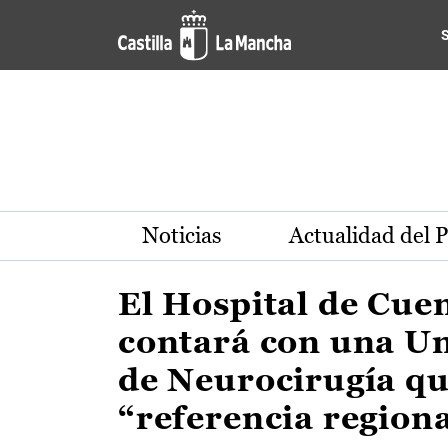
Actualidad de la región de 
Pasar al contenido principal
Noticias
Actualidad del 
El Hospital de Cue
contará con una U
de Neurocirugía qu
“referencia region