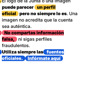
magen
El logo de la Junta o una imagen
puede parecer
un perfil
oficial
pero no siempre lo es
. Una
imagen no acredita que la cuenta
sea auténtica.
magen
No compartas información
falsa,
ni sigas perfiles
fraudulentos.
magen
Utiliza siempre las
fuentes
oficiales.
Infórmate aquí
as con un dispositivo internacional de bomberos forestales,