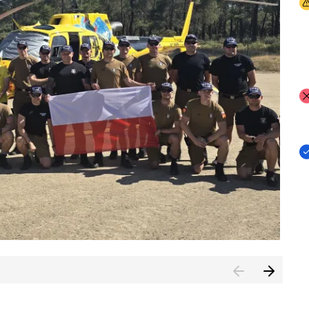
I
I
I
rcambiar por tercer año consecutivo formación y experienci