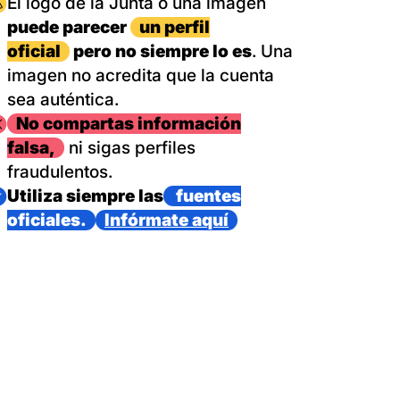
magen
El logo de la Junta o una imagen
puede parecer
un perfil
oficial
pero no siempre lo es
. Una
imagen no acredita que la cuenta
sea auténtica.
magen
No compartas información
falsa,
ni sigas perfiles
fraudulentos.
magen
Utiliza siempre las
fuentes
oficiales.
Infórmate aquí
as con un dispositivo internacional de bomberos forestales,