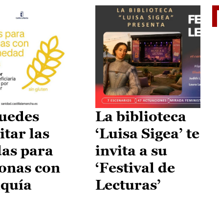
II Vu
uedes
La biblioteca
itar las
‘Luisa Sigea’ te
as para
invita a su
onas con
‘Festival de
aquía
Lecturas’