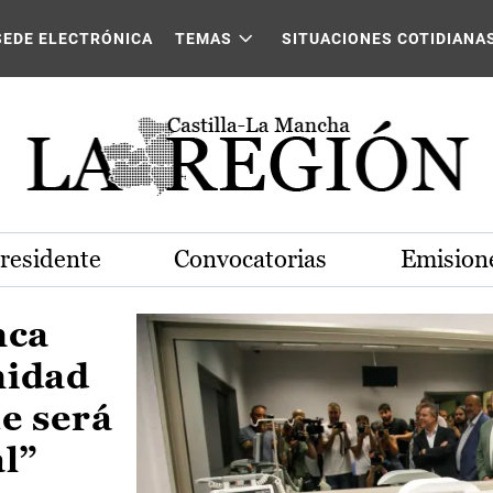
Castilla-La Mancha
SEDE ELECTRÓNICA
TEMAS
SITUACIONES COTIDIANA
Presidente
Convocatorias
Emisione
nca
nidad
e será
al”