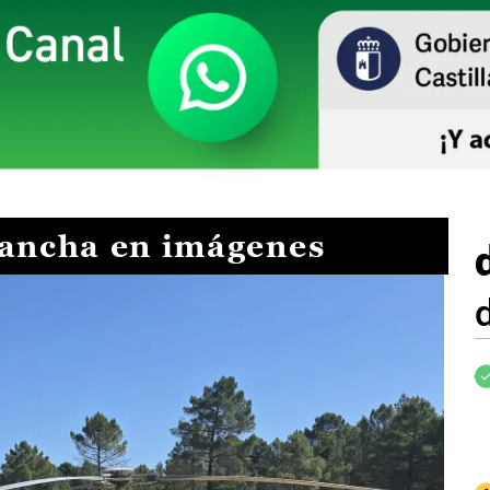
Mancha en imágenes
I