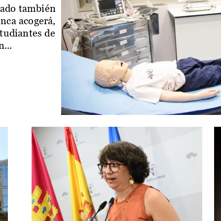
iado también
enca acogerá,
studiantes de
...