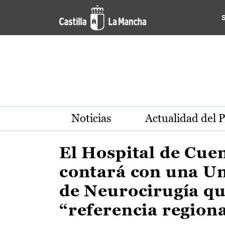
Actualidad de la región de 
Pasar al contenido principal
Noticias
Actualidad del 
El Hospital de Cue
contará con una U
de Neurocirugía qu
“referencia region