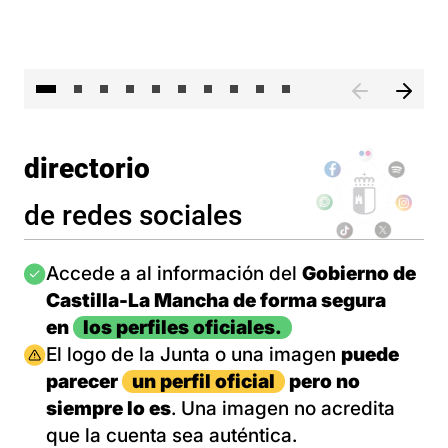
II 
directorio
de redes sociales
Imagen
Accede a al información del
Gobierno de
Castilla-La Mancha de forma segura
en
los perfiles oficiales.
Imagen
El logo de la Junta o una imagen
puede
parecer
un perfil oficial
pero no
siempre lo es
. Una imagen no acredita
que la cuenta sea auténtica.