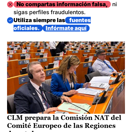
Imagen
No compartas información falsa,
ni
sigas perfiles fraudulentos.
Imagen
Utiliza siempre las
fuentes
oficiales.
Infórmate aquí
CLM prepara la Comisión NAT del
Comité Europeo de las Regiones