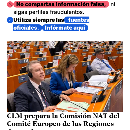
Imagen
No compartas información falsa,
ni
sigas perfiles fraudulentos.
Imagen
Utiliza siempre las
fuentes
oficiales.
Infórmate aquí
CLM prepara la Comisión NAT del
Comité Europeo de las Regiones