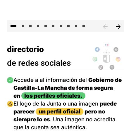
II 
directorio
de redes sociales
Imagen
Accede a al información del
Gobierno de
Castilla-La Mancha de forma segura
en
los perfiles oficiales.
Imagen
El logo de la Junta o una imagen
puede
parecer
un perfil oficial
pero no
siempre lo es
. Una imagen no acredita
que la cuenta sea auténtica.