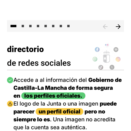
El 
directorio
de redes sociales
Imagen
Accede a al información del
Gobierno de
Castilla-La Mancha de forma segura
en
los perfiles oficiales.
Imagen
El logo de la Junta o una imagen
puede
parecer
un perfil oficial
pero no
siempre lo es
. Una imagen no acredita
que la cuenta sea auténtica.