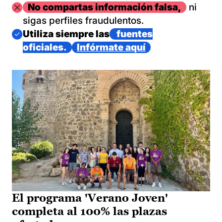
Imagen
No compartas información falsa,
ni
sigas perfiles fraudulentos.
Imagen
Utiliza siempre las
fuentes
oficiales.
Infórmate aquí
El programa 'Verano Joven'
completa al 100% las plazas