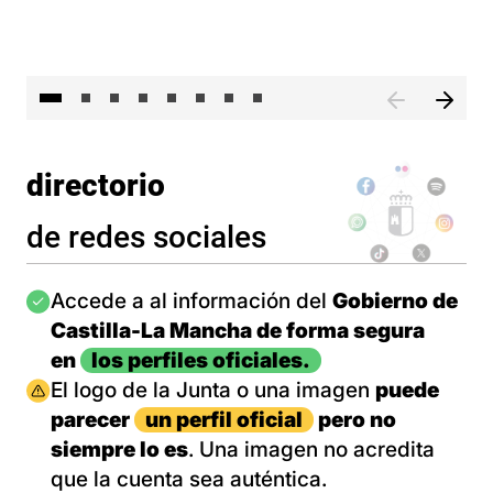
El 
directorio
de redes sociales
Imagen
Accede a al información del
Gobierno de
Castilla-La Mancha de forma segura
en
los perfiles oficiales.
Imagen
El logo de la Junta o una imagen
puede
parecer
un perfil oficial
pero no
siempre lo es
. Una imagen no acredita
que la cuenta sea auténtica.