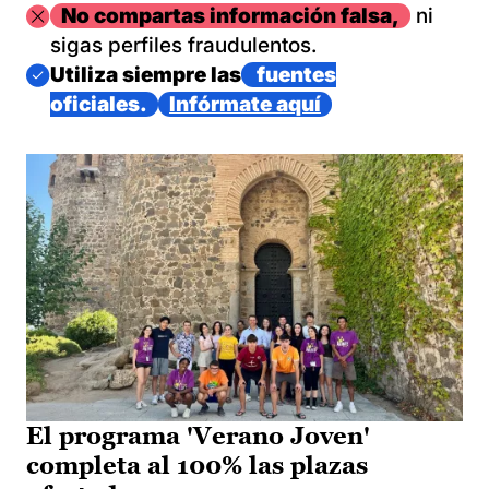
Imagen
No compartas información falsa,
ni
sigas perfiles fraudulentos.
Imagen
Utiliza siempre las
fuentes
oficiales.
Infórmate aquí
El programa 'Verano Joven'
completa al 100% las plazas