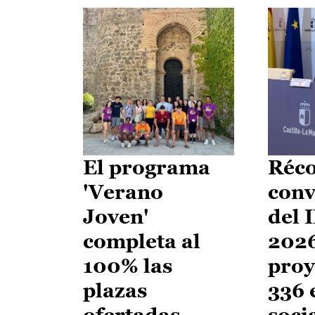
El programa
Réco
'Verano
conv
Joven'
del 
completa al
2026
100% las
proy
plazas
336 
ofertadas
soci