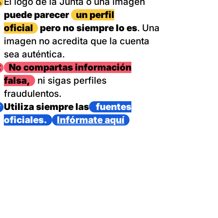
magen
El logo de la Junta o una imagen
puede parecer
un perfil
oficial
pero no siempre lo es
. Una
imagen no acredita que la cuenta
sea auténtica.
magen
No compartas información
falsa,
ni sigas perfiles
fraudulentos.
magen
Utiliza siempre las
fuentes
oficiales.
Infórmate aquí