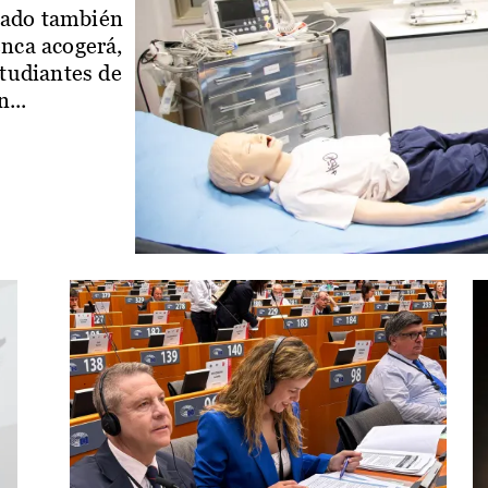
iado también
enca acogerá,
studiantes de
...