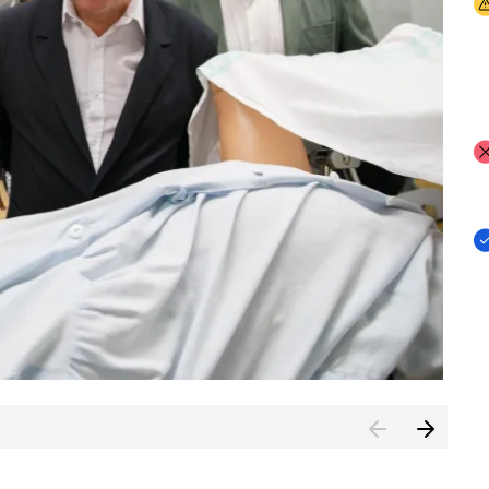
I
I
I
n de Cuenca (CESICU)