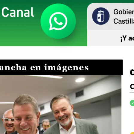
Mancha en imágenes
I