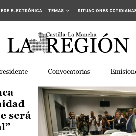
Castilla-La Mancha
SEDE ELECTRÓNICA
TEMAS
SITUACIONES COTIDIANA
Presidente
Convocatorias
Emisione
nca
nidad
e será
al”