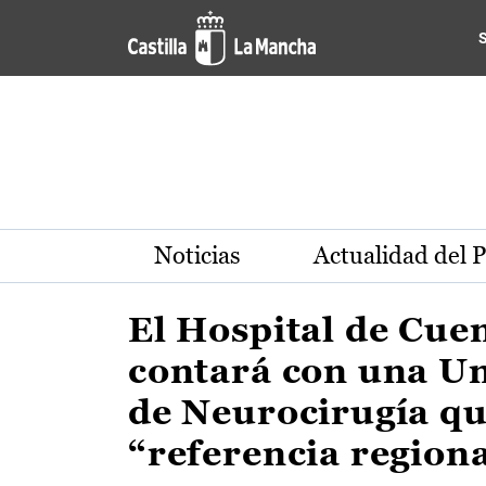
Actualidad de la región de 
Pasar al contenido principal
Noticias
Actualidad del 
El Hospital de Cue
contará con una U
de Neurocirugía qu
“referencia region