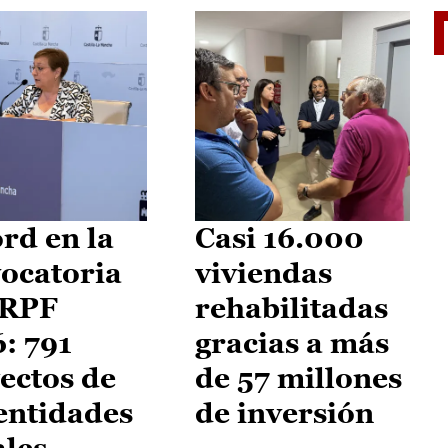
El je
rd en la
Casi 16.000
ocatoria
viviendas
IRPF
rehabilitadas
: 791
gracias a más
ectos de
de 57 millones
entidades
de inversión
ales