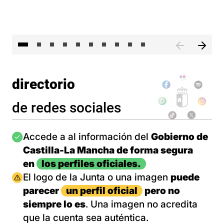
II 
directorio
de redes sociales
Imagen
Accede a al información del
Gobierno de
Castilla-La Mancha de forma segura
en
los perfiles oficiales.
Imagen
El logo de la Junta o una imagen
puede
parecer
un perfil oficial
pero no
siempre lo es
. Una imagen no acredita
que la cuenta sea auténtica.