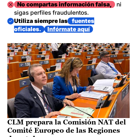
Imagen
No compartas información falsa,
ni
sigas perfiles fraudulentos.
Imagen
Utiliza siempre las
fuentes
oficiales.
Infórmate aquí
CLM prepara la Comisión NAT del
Comité Europeo de las Regiones