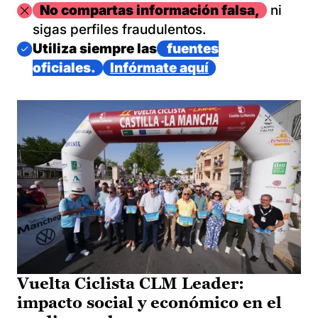
Imagen
No compartas información falsa,
ni
sigas perfiles fraudulentos.
Imagen
Utiliza siempre las
fuentes
oficiales.
Infórmate aquí
Vuelta Ciclista CLM Leader:
impacto social y económico en el