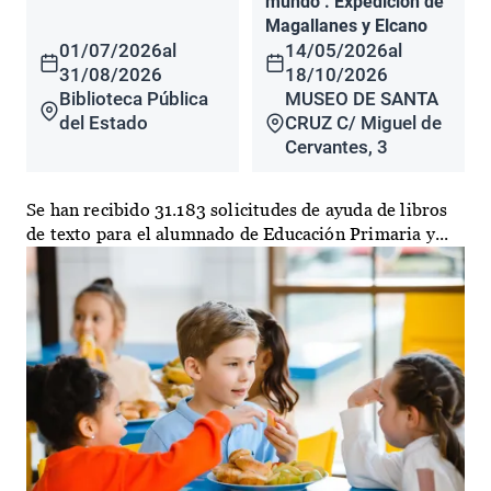
mundo". Expedición de
Magallanes y Elcano
01/07/2026
al
14/05/2026
al
31/08/2026
18/10/2026
Biblioteca Pública
MUSEO DE SANTA
del Estado
CRUZ C/ Miguel de
Cervantes, 3
Se han recibido 31.183 solicitudes de ayuda de libros
de texto para el alumnado de Educación Primaria y...