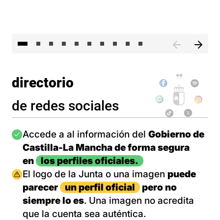
II 
directorio
de redes sociales
Imagen
Accede a al información del
Gobierno de
Castilla-La Mancha de forma segura
en
los perfiles oficiales.
Imagen
El logo de la Junta o una imagen
puede
parecer
un perfil oficial
pero no
siempre lo es
. Una imagen no acredita
que la cuenta sea auténtica.