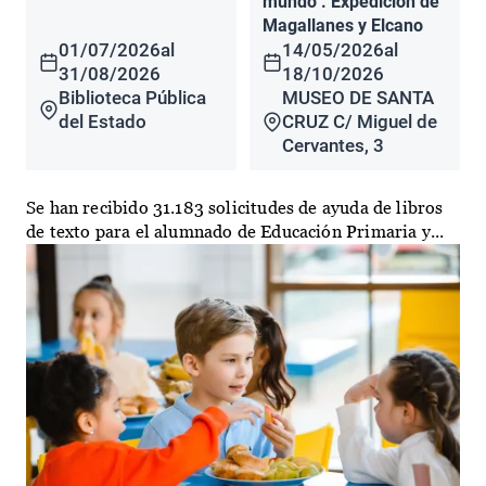
mundo". Expedición de
Magallanes y Elcano
01/07/2026
al
14/05/2026
al
31/08/2026
18/10/2026
Biblioteca Pública
MUSEO DE SANTA
del Estado
CRUZ C/ Miguel de
Cervantes, 3
Se han recibido 31.183 solicitudes de ayuda de libros
de texto para el alumnado de Educación Primaria y...