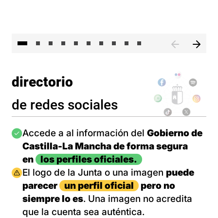
II 
directorio
de redes sociales
Imagen
Accede a al información del
Gobierno de
Castilla-La Mancha de forma segura
en
los perfiles oficiales.
Imagen
El logo de la Junta o una imagen
puede
parecer
un perfil oficial
pero no
siempre lo es
. Una imagen no acredita
que la cuenta sea auténtica.