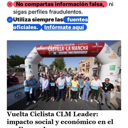
Imagen
No compartas información falsa,
ni
sigas perfiles fraudulentos.
Imagen
Utiliza siempre las
fuentes
oficiales.
Infórmate aquí
Vuelta Ciclista CLM Leader:
impacto social y económico en el