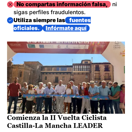
Imagen
No compartas información falsa,
ni
sigas perfiles fraudulentos.
Imagen
Utiliza siempre las
fuentes
oficiales.
Infórmate aquí
Comienza la II Vuelta Ciclista
Castilla-La Mancha LEADER