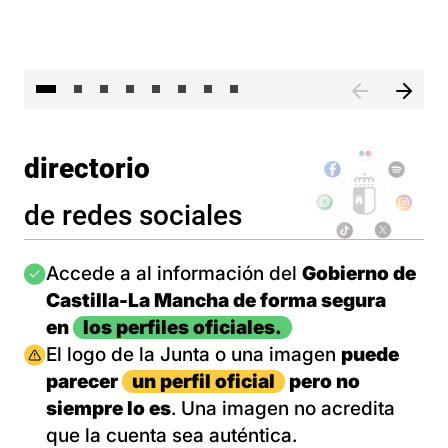
El 
directorio
de redes sociales
Imagen
Accede a al información del
Gobierno de
Castilla-La Mancha de forma segura
en
los perfiles oficiales.
Imagen
El logo de la Junta o una imagen
puede
parecer
un perfil oficial
pero no
siempre lo es
. Una imagen no acredita
que la cuenta sea auténtica.