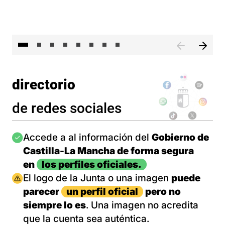
El 
directorio
de redes sociales
Imagen
Accede a al información del
Gobierno de
Castilla-La Mancha de forma segura
en
los perfiles oficiales.
Imagen
El logo de la Junta o una imagen
puede
parecer
un perfil oficial
pero no
siempre lo es
. Una imagen no acredita
que la cuenta sea auténtica.