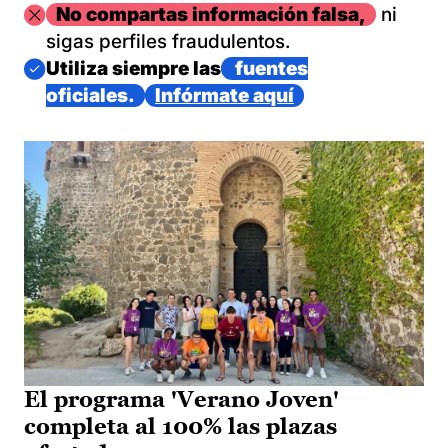
Imagen
No compartas información falsa,
ni
sigas perfiles fraudulentos.
Imagen
Utiliza siempre las
fuentes
oficiales.
Infórmate aquí
El programa 'Verano Joven'
completa al 100% las plazas