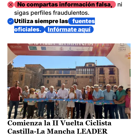
Imagen
No compartas información falsa,
ni
sigas perfiles fraudulentos.
Imagen
Utiliza siempre las
fuentes
oficiales.
Infórmate aquí
Comienza la II Vuelta Ciclista
Castilla-La Mancha LEADER