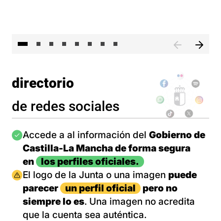
El 
directorio
de redes sociales
Imagen
Accede a al información del
Gobierno de
Castilla-La Mancha de forma segura
en
los perfiles oficiales.
Imagen
El logo de la Junta o una imagen
puede
parecer
un perfil oficial
pero no
siempre lo es
. Una imagen no acredita
que la cuenta sea auténtica.