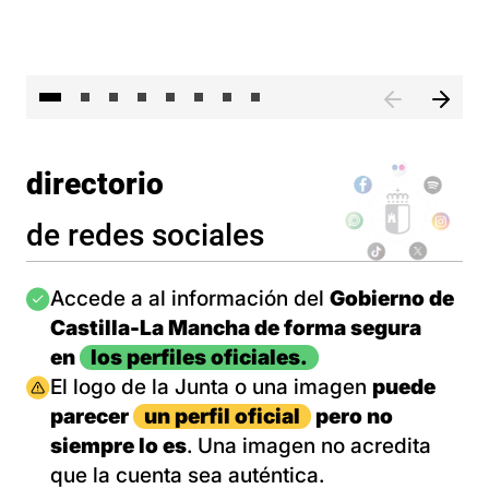
El 
directorio
de redes sociales
Imagen
Accede a al información del
Gobierno de
Castilla-La Mancha de forma segura
en
los perfiles oficiales.
Imagen
El logo de la Junta o una imagen
puede
parecer
un perfil oficial
pero no
siempre lo es
. Una imagen no acredita
que la cuenta sea auténtica.