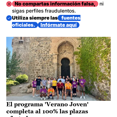
Imagen
No compartas información falsa,
ni
sigas perfiles fraudulentos.
Imagen
Utiliza siempre las
fuentes
oficiales.
Infórmate aquí
El programa 'Verano Joven'
completa al 100% las plazas