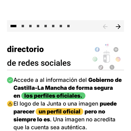
El 
directorio
de redes sociales
Imagen
Accede a al información del
Gobierno de
Castilla-La Mancha de forma segura
en
los perfiles oficiales.
Imagen
El logo de la Junta o una imagen
puede
parecer
un perfil oficial
pero no
siempre lo es
. Una imagen no acredita
que la cuenta sea auténtica.