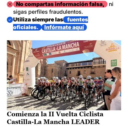
Imagen
No compartas información falsa,
ni
sigas perfiles fraudulentos.
Imagen
Utiliza siempre las
fuentes
oficiales.
Infórmate aquí
Comienza la II Vuelta Ciclista
Castilla-La Mancha LEADER