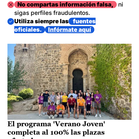
Imagen
No compartas información falsa,
ni
sigas perfiles fraudulentos.
Imagen
Utiliza siempre las
fuentes
oficiales.
Infórmate aquí
El programa 'Verano Joven'
completa al 100% las plazas