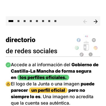
El 
directorio
de redes sociales
Imagen
Accede a al información del
Gobierno de
Castilla-La Mancha de forma segura
en
los perfiles oficiales.
Imagen
El logo de la Junta o una imagen
puede
parecer
un perfil oficial
pero no
siempre lo es
. Una imagen no acredita
que la cuenta sea auténtica.