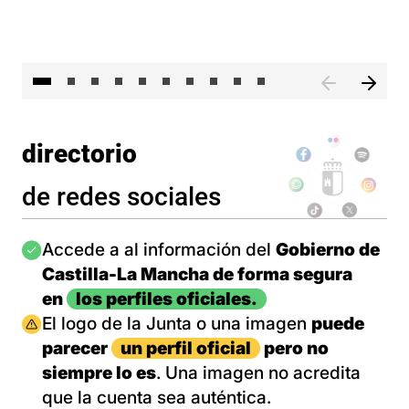
II 
directorio
de redes sociales
Imagen
Accede a al información del
Gobierno de
Castilla-La Mancha de forma segura
en
los perfiles oficiales.
Imagen
El logo de la Junta o una imagen
puede
parecer
un perfil oficial
pero no
siempre lo es
. Una imagen no acredita
que la cuenta sea auténtica.