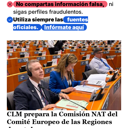
Imagen
No compartas información falsa,
ni
sigas perfiles fraudulentos.
Imagen
Utiliza siempre las
fuentes
oficiales.
Infórmate aquí
CLM prepara la Comisión NAT del
Comité Europeo de las Regiones