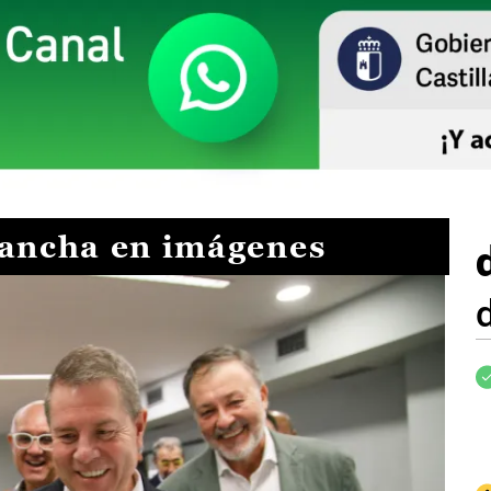
Mancha en imágenes
I