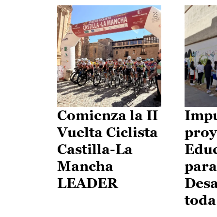
Comienza la II
Impu
Vuelta Ciclista
proy
Castilla-La
Edu
Mancha
para
LEADER
Desa
toda