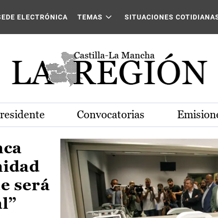
Castilla-La Mancha
SEDE ELECTRÓNICA
TEMAS
SITUACIONES COTIDIANA
Presidente
Convocatorias
Emisione
nca
nidad
e será
al”