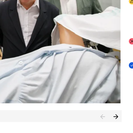
I
I
I
n de Cuenca (CESICU)