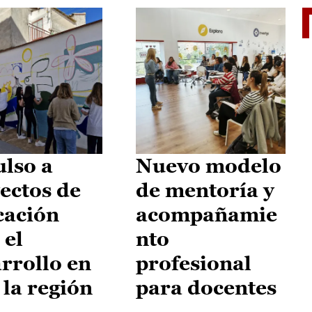
El je
lso a
Nuevo modelo
ectos de
de mentoría y
cación
acompañamie
 el
nto
rrollo en
profesional
 la región
para docentes