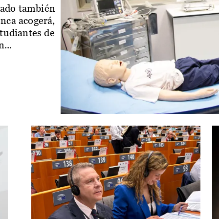
iado también
enca acogerá,
studiantes de
...