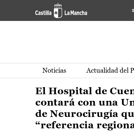
Actualidad de la región de 
Pasar al contenido principal
Noticias
Actualidad del 
El Hospital de Cue
contará con una U
de Neurocirugía qu
“referencia region