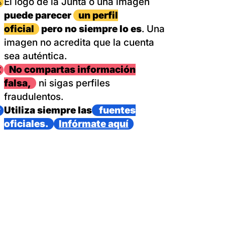
magen
El logo de la Junta o una imagen
puede parecer
un perfil
oficial
pero no siempre lo es
. Una
imagen no acredita que la cuenta
sea auténtica.
magen
No compartas información
falsa,
ni sigas perfiles
fraudulentos.
magen
Utiliza siempre las
fuentes
oficiales.
Infórmate aquí