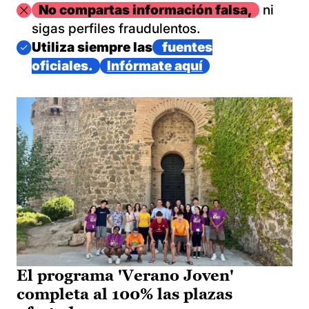
Imagen
No compartas información falsa,
ni
sigas perfiles fraudulentos.
Imagen
Utiliza siempre las
fuentes
oficiales.
Infórmate aquí
El programa 'Verano Joven'
completa al 100% las plazas