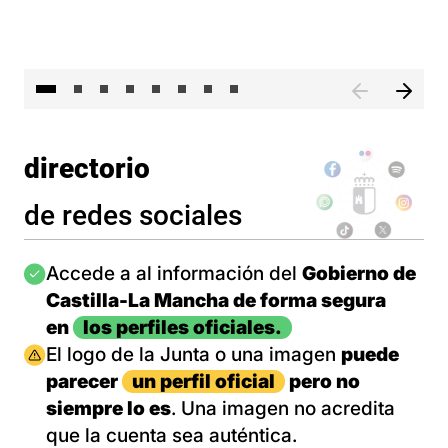
El 
directorio
de redes sociales
Imagen
Accede a al información del
Gobierno de
Castilla-La Mancha de forma segura
en
los perfiles oficiales.
Imagen
El logo de la Junta o una imagen
puede
parecer
un perfil oficial
pero no
siempre lo es
. Una imagen no acredita
que la cuenta sea auténtica.