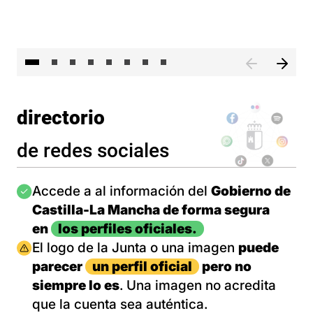
El 
directorio
de redes sociales
Imagen
Accede a al información del
Gobierno de
Castilla-La Mancha de forma segura
en
los perfiles oficiales.
Imagen
El logo de la Junta o una imagen
puede
parecer
un perfil oficial
pero no
siempre lo es
. Una imagen no acredita
que la cuenta sea auténtica.