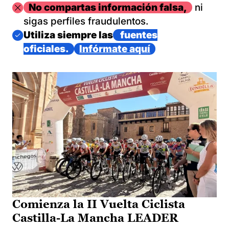
Imagen
No compartas información falsa,
ni
sigas perfiles fraudulentos.
Imagen
Utiliza siempre las
fuentes
oficiales.
Infórmate aquí
Comienza la II Vuelta Ciclista
Castilla-La Mancha LEADER