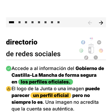
El 
directorio
de redes sociales
Imagen
Accede a al información del
Gobierno de
Castilla-La Mancha de forma segura
en
los perfiles oficiales.
Imagen
El logo de la Junta o una imagen
puede
parecer
un perfil oficial
pero no
siempre lo es
. Una imagen no acredita
que la cuenta sea auténtica.