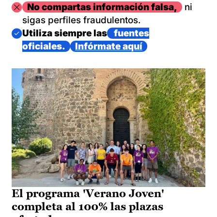
Imagen
No compartas información falsa,
ni
sigas perfiles fraudulentos.
Imagen
Utiliza siempre las
fuentes
oficiales.
Infórmate aquí
El programa 'Verano Joven'
completa al 100% las plazas