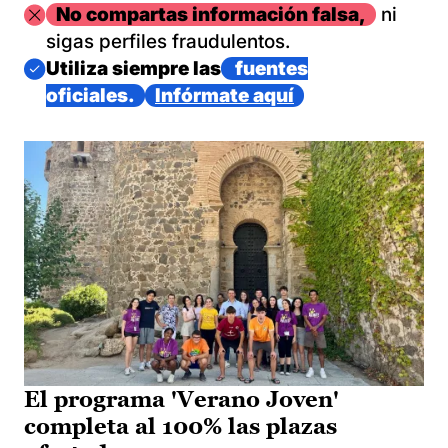
Imagen
No compartas información falsa,
ni
sigas perfiles fraudulentos.
Imagen
Utiliza siempre las
fuentes
oficiales.
Infórmate aquí
El programa 'Verano Joven'
completa al 100% las plazas