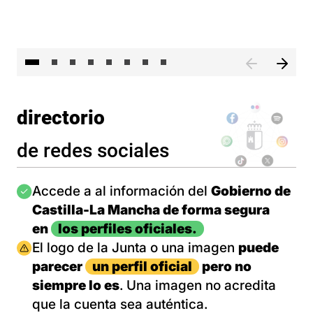
El 
directorio
de redes sociales
Imagen
Accede a al información del
Gobierno de
Castilla-La Mancha de forma segura
en
los perfiles oficiales.
Imagen
El logo de la Junta o una imagen
puede
parecer
un perfil oficial
pero no
siempre lo es
. Una imagen no acredita
que la cuenta sea auténtica.