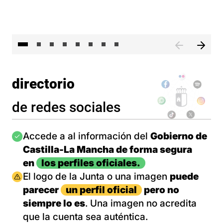
El 
directorio
de redes sociales
Imagen
Accede a al información del
Gobierno de
Castilla-La Mancha de forma segura
en
los perfiles oficiales.
Imagen
El logo de la Junta o una imagen
puede
parecer
un perfil oficial
pero no
siempre lo es
. Una imagen no acredita
que la cuenta sea auténtica.