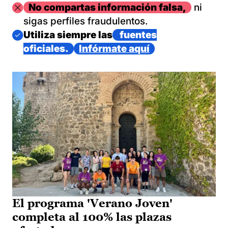
Imagen
No compartas información falsa,
ni
sigas perfiles fraudulentos.
Imagen
Utiliza siempre las
fuentes
oficiales.
Infórmate aquí
El programa 'Verano Joven'
completa al 100% las plazas