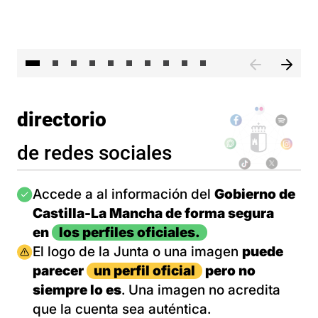
II 
directorio
de redes sociales
Imagen
Accede a al información del
Gobierno de
Castilla-La Mancha de forma segura
en
los perfiles oficiales.
Imagen
El logo de la Junta o una imagen
puede
parecer
un perfil oficial
pero no
siempre lo es
. Una imagen no acredita
que la cuenta sea auténtica.