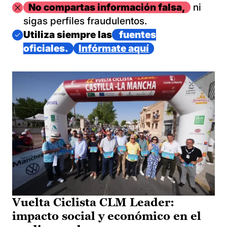
Imagen
No compartas información falsa,
ni
sigas perfiles fraudulentos.
Imagen
Utiliza siempre las
fuentes
oficiales.
Infórmate aquí
Vuelta Ciclista CLM Leader:
impacto social y económico en el