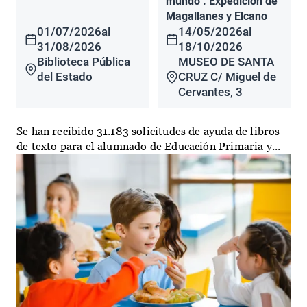
mundo". Expedición de
Magallanes y Elcano
01/07/2026
al
14/05/2026
al
31/08/2026
18/10/2026
Biblioteca Pública
MUSEO DE SANTA
del Estado
CRUZ C/ Miguel de
Cervantes, 3
Se han recibido 31.183 solicitudes de ayuda de libros
de texto para el alumnado de Educación Primaria y...