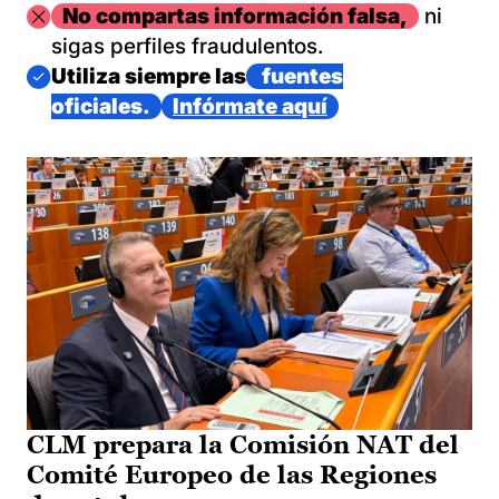
Imagen
No compartas información falsa,
ni
sigas perfiles fraudulentos.
Imagen
Utiliza siempre las
fuentes
oficiales.
Infórmate aquí
CLM prepara la Comisión NAT del
Comité Europeo de las Regiones