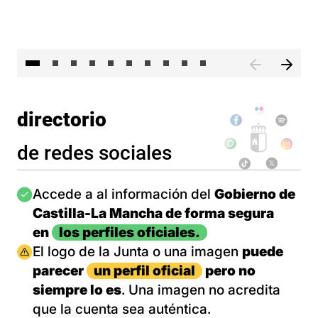
II 
directorio
de redes sociales
Imagen
Accede a al información del
Gobierno de
Castilla-La Mancha de forma segura
en
los perfiles oficiales.
Imagen
El logo de la Junta o una imagen
puede
parecer
un perfil oficial
pero no
siempre lo es
. Una imagen no acredita
que la cuenta sea auténtica.