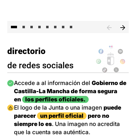
El 
directorio
de redes sociales
Imagen
Accede a al información del
Gobierno de
Castilla-La Mancha de forma segura
en
los perfiles oficiales.
Imagen
El logo de la Junta o una imagen
puede
parecer
un perfil oficial
pero no
siempre lo es
. Una imagen no acredita
que la cuenta sea auténtica.