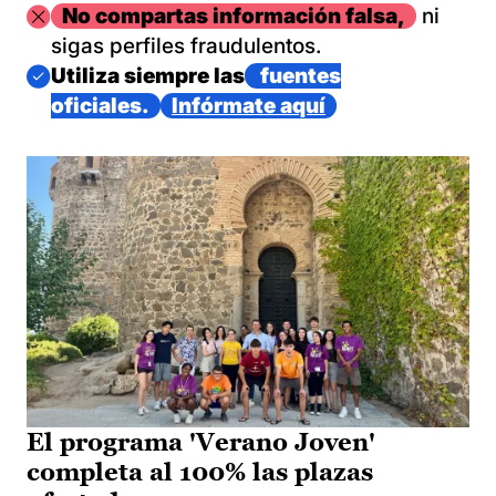
Imagen
No compartas información falsa,
ni
sigas perfiles fraudulentos.
Imagen
Utiliza siempre las
fuentes
oficiales.
Infórmate aquí
El programa 'Verano Joven'
completa al 100% las plazas