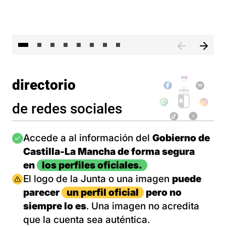
El 
directorio
de redes sociales
Imagen
Accede a al información del
Gobierno de
Castilla-La Mancha de forma segura
en
los perfiles oficiales.
Imagen
El logo de la Junta o una imagen
puede
parecer
un perfil oficial
pero no
siempre lo es
. Una imagen no acredita
que la cuenta sea auténtica.