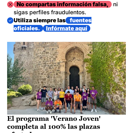
Imagen
No compartas información falsa,
ni
sigas perfiles fraudulentos.
Imagen
Utiliza siempre las
fuentes
oficiales.
Infórmate aquí
El programa 'Verano Joven'
completa al 100% las plazas