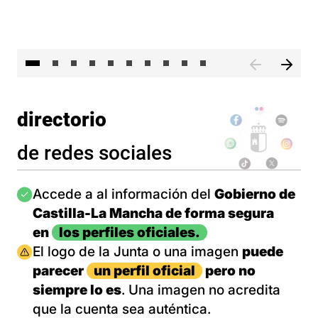
II 
directorio
de redes sociales
Imagen
Accede a al información del
Gobierno de
Castilla-La Mancha de forma segura
en
los perfiles oficiales.
Imagen
El logo de la Junta o una imagen
puede
parecer
un perfil oficial
pero no
siempre lo es
. Una imagen no acredita
que la cuenta sea auténtica.