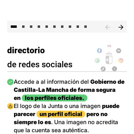
II 
directorio
de redes sociales
Imagen
Accede a al información del
Gobierno de
Castilla-La Mancha de forma segura
en
los perfiles oficiales.
Imagen
El logo de la Junta o una imagen
puede
parecer
un perfil oficial
pero no
siempre lo es
. Una imagen no acredita
que la cuenta sea auténtica.