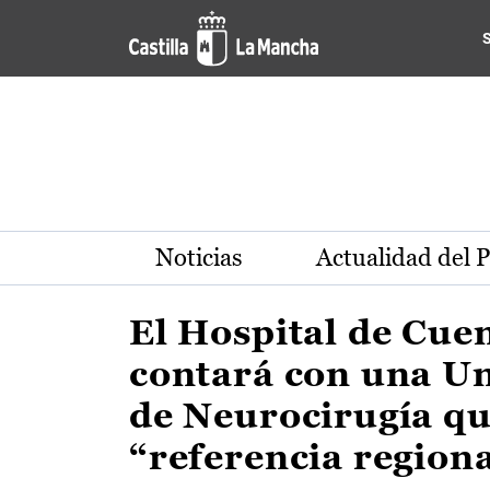
Actualidad de la región de 
Pasar al contenido principal
Noticias
Actualidad del 
El Hospital de Cue
contará con una U
de Neurocirugía qu
“referencia region