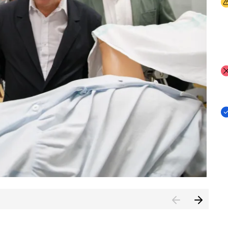
I
I
I
n de Cuenca (CESICU)