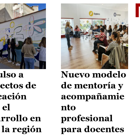
El je
lso a
Nuevo modelo
ectos de
de mentoría y
cación
acompañamie
 el
nto
rrollo en
profesional
 la región
para docentes