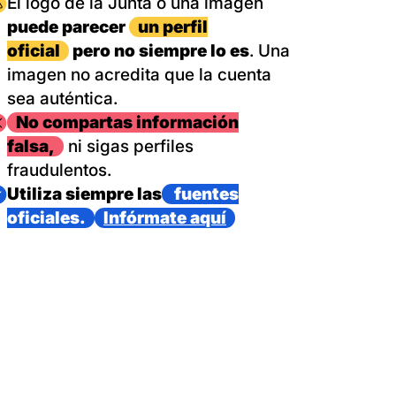
magen
El logo de la Junta o una imagen
puede parecer
un perfil
oficial
pero no siempre lo es
. Una
imagen no acredita que la cuenta
sea auténtica.
magen
No compartas información
falsa,
ni sigas perfiles
fraudulentos.
magen
Utiliza siempre las
fuentes
oficiales.
Infórmate aquí