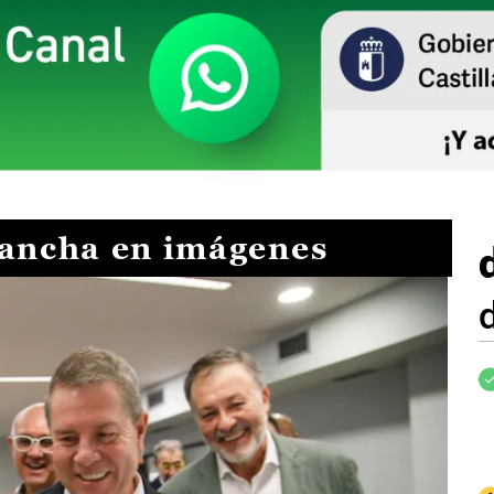
Mancha en imágenes
I