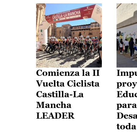
Comienza la II
Impu
Vuelta Ciclista
proy
Castilla-La
Edu
Mancha
para
LEADER
Desa
toda