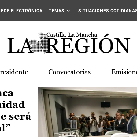
Castilla-La Mancha
SEDE ELECTRÓNICA
TEMAS
SITUACIONES COTIDIANA
Presidente
Convocatorias
Emisione
nca
nidad
e será
al”