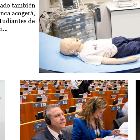
iado también
enca acogerá,
studiantes de
...