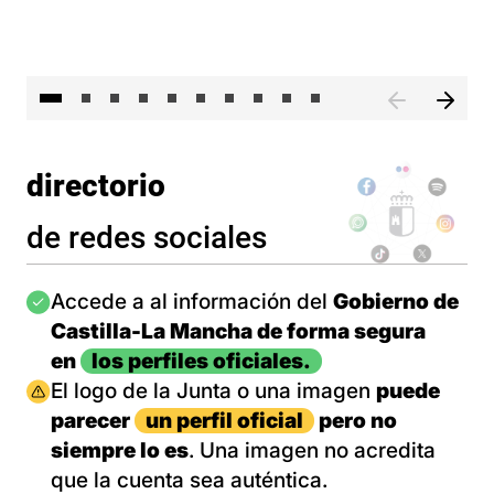
II 
directorio
de redes sociales
Imagen
Accede a al información del
Gobierno de
Castilla-La Mancha de forma segura
en
los perfiles oficiales.
Imagen
El logo de la Junta o una imagen
puede
parecer
un perfil oficial
pero no
siempre lo es
. Una imagen no acredita
que la cuenta sea auténtica.