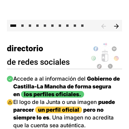
II 
directorio
de redes sociales
Imagen
Accede a al información del
Gobierno de
Castilla-La Mancha de forma segura
en
los perfiles oficiales.
Imagen
El logo de la Junta o una imagen
puede
parecer
un perfil oficial
pero no
siempre lo es
. Una imagen no acredita
que la cuenta sea auténtica.