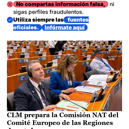
Imagen
No compartas información falsa,
ni
sigas perfiles fraudulentos.
Imagen
Utiliza siempre las
fuentes
oficiales.
Infórmate aquí
CLM prepara la Comisión NAT del
Comité Europeo de las Regiones