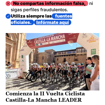
Imagen
No compartas información falsa,
ni
sigas perfiles fraudulentos.
Imagen
Utiliza siempre las
fuentes
oficiales.
Infórmate aquí
Comienza la II Vuelta Ciclista
Castilla-La Mancha LEADER