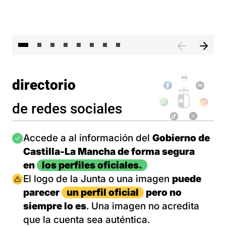
El 
directorio
de redes sociales
Imagen
Accede a al información del
Gobierno de
Castilla-La Mancha de forma segura
en
los perfiles oficiales.
Imagen
El logo de la Junta o una imagen
puede
parecer
un perfil oficial
pero no
siempre lo es
. Una imagen no acredita
que la cuenta sea auténtica.