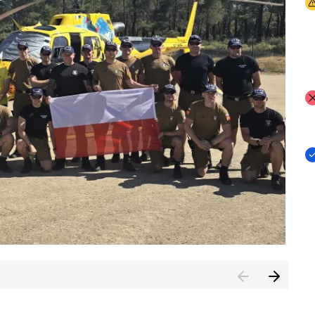
I
I
I
rcambiar por tercer año consecutivo formación y experienci