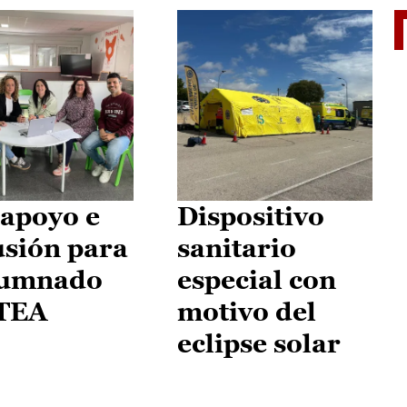
II Vu
apoyo e
Dispositivo
usión para
sanitario
lumnado
especial con
 TEA
motivo del
eclipse solar