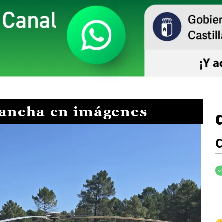
Mancha en imágenes
I