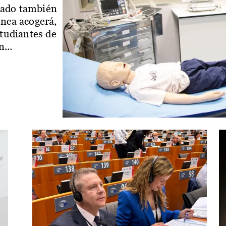
iado también
enca acogerá,
studiantes de
...