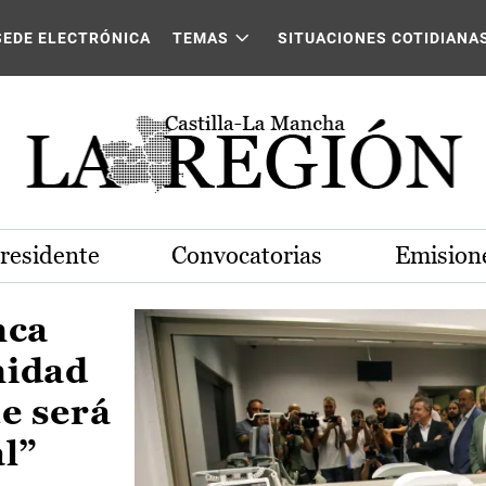
Castilla-La Mancha
SEDE ELECTRÓNICA
TEMAS
SITUACIONES COTIDIANA
Presidente
Convocatorias
Emisione
nca
nidad
e será
al”