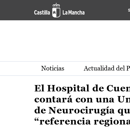
Actualidad de la región de 
Pasar al contenido principal
Noticias
Actualidad del 
El Hospital de Cue
contará con una U
de Neurocirugía qu
“referencia region