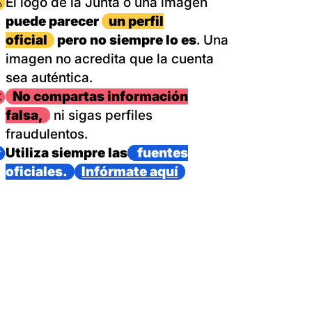
magen
El logo de la Junta o una imagen
puede parecer
un perfil
oficial
pero no siempre lo es
. Una
imagen no acredita que la cuenta
sea auténtica.
magen
No compartas información
falsa,
ni sigas perfiles
fraudulentos.
magen
Utiliza siempre las
fuentes
oficiales.
Infórmate aquí
as con un dispositivo internacional de bomberos forestales,