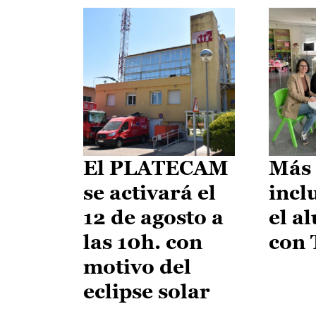
El PLATECAM
Más 
se activará el
incl
12 de agosto a
el a
las 10h. con
con
motivo del
eclipse solar