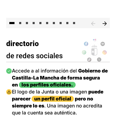
II 
directorio
de redes sociales
Imagen
Accede a al información del
Gobierno de
Castilla-La Mancha de forma segura
en
los perfiles oficiales.
Imagen
El logo de la Junta o una imagen
puede
parecer
un perfil oficial
pero no
siempre lo es
. Una imagen no acredita
que la cuenta sea auténtica.