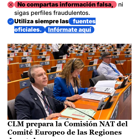
Imagen
No compartas información falsa,
ni
sigas perfiles fraudulentos.
Imagen
Utiliza siempre las
fuentes
oficiales.
Infórmate aquí
CLM prepara la Comisión NAT del
Comité Europeo de las Regiones