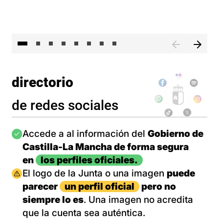
El 
directorio
de redes sociales
Imagen
Accede a al información del
Gobierno de
Castilla-La Mancha de forma segura
en
los perfiles oficiales.
Imagen
El logo de la Junta o una imagen
puede
parecer
un perfil oficial
pero no
siempre lo es
. Una imagen no acredita
que la cuenta sea auténtica.