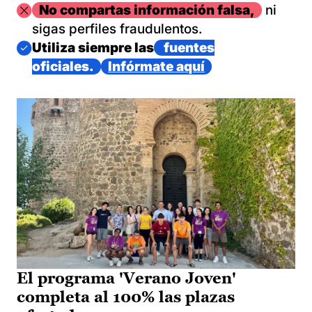
Imagen
No compartas información falsa,
ni
sigas perfiles fraudulentos.
Imagen
Utiliza siempre las
fuentes
oficiales.
Infórmate aquí
El programa 'Verano Joven'
completa al 100% las plazas