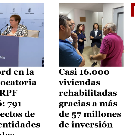
El je
rd en la
Casi 16.000
ocatoria
viviendas
IRPF
rehabilitadas
: 791
gracias a más
ectos de
de 57 millones
entidades
de inversión
ales