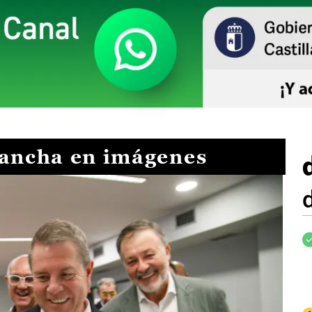
Mancha en imágenes
I