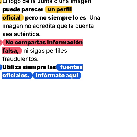
magen
El logo de la Junta o una imagen
puede parecer
un perfil
oficial
pero no siempre lo es
. Una
imagen no acredita que la cuenta
sea auténtica.
magen
No compartas información
falsa,
ni sigas perfiles
fraudulentos.
magen
Utiliza siempre las
fuentes
oficiales.
Infórmate aquí