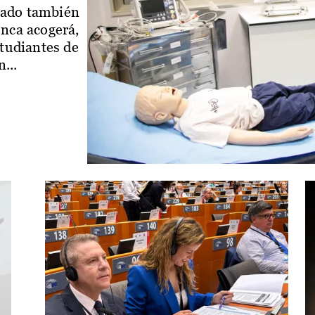
iado también
enca acogerá,
studiantes de
...