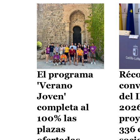
El programa
Réco
'Verano
conv
Joven'
del 
completa al
2026
100% las
proy
plazas
336 
ofertadas
soci