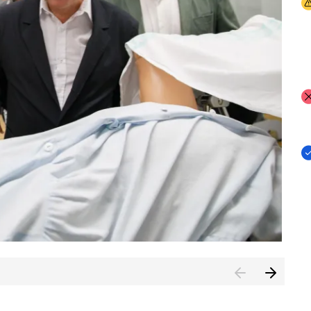
I
I
I
n de Cuenca (CESICU)