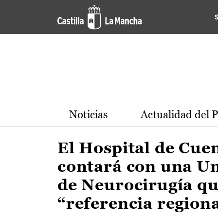
Actualidad de la región de 
Pasar al contenido principal
Noticias
Actualidad del 
El Hospital de Cue
contará con una U
de Neurocirugía qu
“referencia region