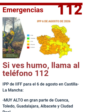
112
Emergencias
fe del Ejecutivo castellanomanchego, Emiliano García-Page, 
Si ves humo, llama al
teléfono 112
IPP de IIFF para el 6 de agosto en Castilla-
La Mancha:
-MUY ALTO en gran parte de Cuenca,
Toledo, Guadalajara, Albacete y Ciudad