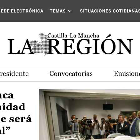
Castilla-La Mancha
SEDE ELECTRÓNICA
TEMAS
SITUACIONES COTIDIANA
Presidente
Convocatorias
Emisione
nca
nidad
e será
al”