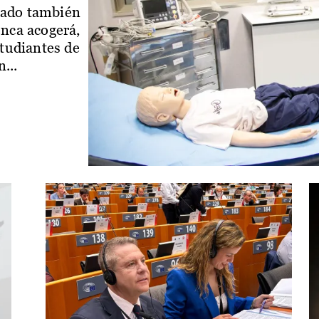
iado también
enca acogerá,
studiantes de
...