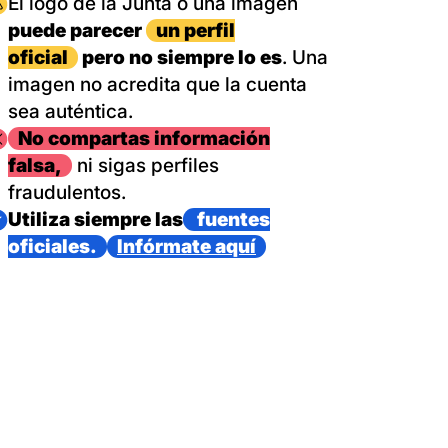
magen
El logo de la Junta o una imagen
puede parecer
un perfil
oficial
pero no siempre lo es
. Una
imagen no acredita que la cuenta
sea auténtica.
magen
No compartas información
falsa,
ni sigas perfiles
fraudulentos.
magen
Utiliza siempre las
fuentes
oficiales.
Infórmate aquí