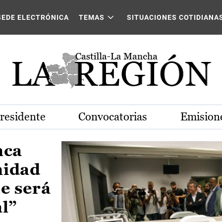
Castilla-La Mancha
SEDE ELECTRÓNICA
TEMAS
SITUACIONES COTIDIANA
Presidente
Convocatorias
Emisione
nca
nidad
e será
al”