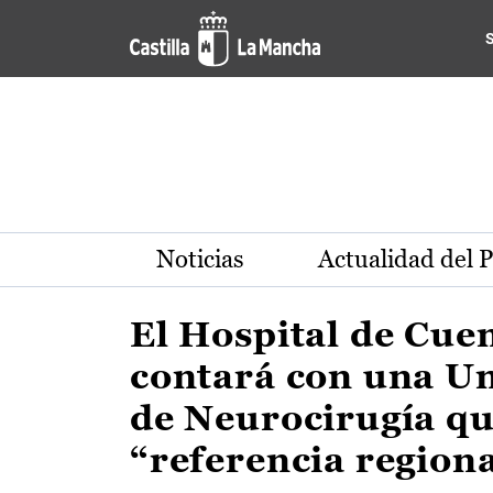
Actualidad de la región de 
Pasar al contenido principal
Noticias
Actualidad del 
El Hospital de Cue
contará con una U
de Neurocirugía qu
“referencia region