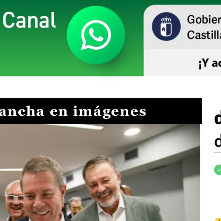
Mancha en imágenes
I