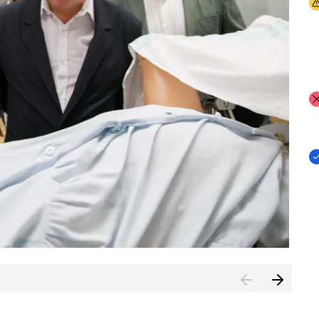
I
I
I
n de Cuenca (CESICU)