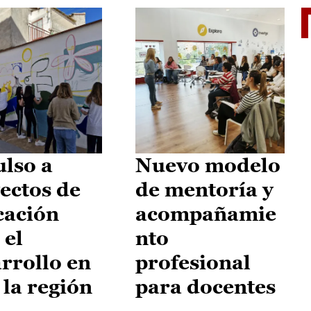
El je
lso a
Nuevo modelo
ectos de
de mentoría y
cación
acompañamie
 el
nto
rrollo en
profesional
 la región
para docentes