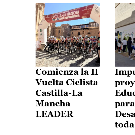
Comienza la II
Impu
Vuelta Ciclista
proy
Castilla-La
Edu
Mancha
para
LEADER
Desa
toda