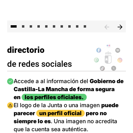
II 
directorio
de redes sociales
Imagen
Accede a al información del
Gobierno de
Castilla-La Mancha de forma segura
en
los perfiles oficiales.
Imagen
El logo de la Junta o una imagen
puede
parecer
un perfil oficial
pero no
siempre lo es
. Una imagen no acredita
que la cuenta sea auténtica.