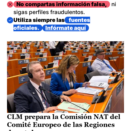
Imagen
No compartas información falsa,
ni
sigas perfiles fraudulentos.
Imagen
Utiliza siempre las
fuentes
oficiales.
Infórmate aquí
CLM prepara la Comisión NAT del
Comité Europeo de las Regiones