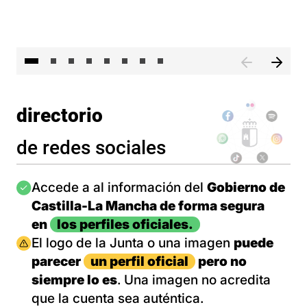
El 
directorio
de redes sociales
Imagen
Accede a al información del
Gobierno de
Castilla-La Mancha de forma segura
en
los perfiles oficiales.
Imagen
El logo de la Junta o una imagen
puede
parecer
un perfil oficial
pero no
siempre lo es
. Una imagen no acredita
que la cuenta sea auténtica.