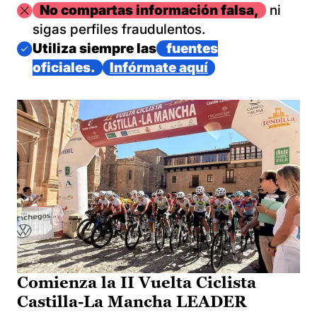
Imagen
No compartas información falsa,
ni
sigas perfiles fraudulentos.
Imagen
Utiliza siempre las
fuentes
oficiales.
Infórmate aquí
Comienza la II Vuelta Ciclista
Castilla-La Mancha LEADER