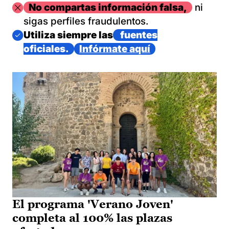
Imagen
No compartas información falsa,
ni
sigas perfiles fraudulentos.
Imagen
Utiliza siempre las
fuentes
oficiales.
Infórmate aquí
El programa 'Verano Joven'
completa al 100% las plazas