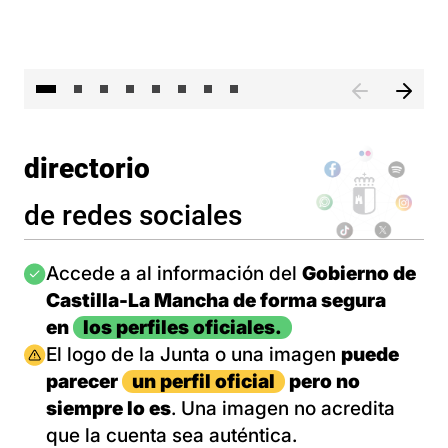
El 
directorio
de redes sociales
Imagen
Accede a al información del
Gobierno de
Castilla-La Mancha de forma segura
en
los perfiles oficiales.
Imagen
El logo de la Junta o una imagen
puede
parecer
un perfil oficial
pero no
siempre lo es
. Una imagen no acredita
que la cuenta sea auténtica.